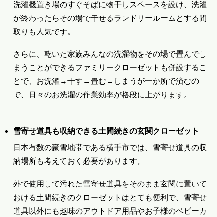
洗濯機置き場のすぐそばに物干しスペースを設け、洗濯
が終わったらその場で干せるランドリールームとする間
取りも人気です。
さらに、乾いた家族みんなの洗濯物をその場で畳んでし
まうことができるファミリークローゼットも併設するこ
とで、お洗濯→干す→畳む→しまうが一か所で済むの
で、日々のお洗濯の作業効率が格段に上がります。
雪寄せ道具も収納できる土間続きの玄関クローゼット
日本有数の豪雪地帯である横手市では、雪寄せ道具の収
納場所も考えておく必要があります。
外で使用して汚れた雪寄せ道具をそのまま玄関に置いて
おける土間続きのクローゼットはとても便利で、雪寄せ
道具以外にも趣味のアウトドア用品やお子様のベビーカ