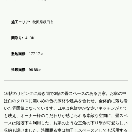
施工エリア:
秋田県秋田市
間取り:
4LDK
敷地面積:
177.17㎡
延床面積:
96.88㎡
16帖のリビングに続き間で3帖の畳スペースのあるお家。お家の中
は白のクロスに濃いめの色の床材や建具を合わせ、全体的に落ち着
いた雰囲気になっています。LDKは色鮮やかな赤いキッチンがとて
も映え、オーナー様のこだわりが感じられる素敵な空間に。畳スペ
ースは階段下を利用した、お家のような三角の下り壁が可愛らしい
収納も設けました。洗面脱衣室は物干しスペースとしても活用する