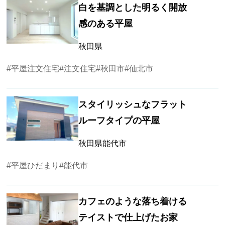
白を基調とした明るく開放
感のある平屋
秋田県
#平屋注文住宅
#注文住宅
#秋田市
#仙北市
スタイリッシュなフラット
ルーフタイプの平屋
秋田県能代市
#平屋ひだまり
#能代市
カフェのような落ち着ける
テイストで仕上げたお家