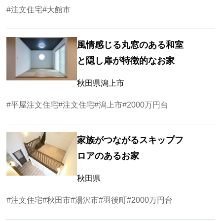
#注文住宅
#大館市
風情感じる丸窓のある和室
と隠し扉が特徴的なお家
秋田県潟上市
#平屋注文住宅
#注文住宅
#潟上市
#2000万円台
家族がつながるスキップフ
ロアのあるお家
秋田県
#注文住宅
#秋田市
#湯沢市
#羽後町
#2000万円台