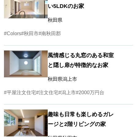
い5LDKのお家
秋田県
#Colors
#秋田市
#南秋田郡
風情感じる丸窓のある和室
と隠し扉が特徴的なお家
秋田県潟上市
#平屋注文住宅
#注文住宅
#潟上市
#2000万円台
趣味も日常も楽しめるガレ
ージと2階リビングの家