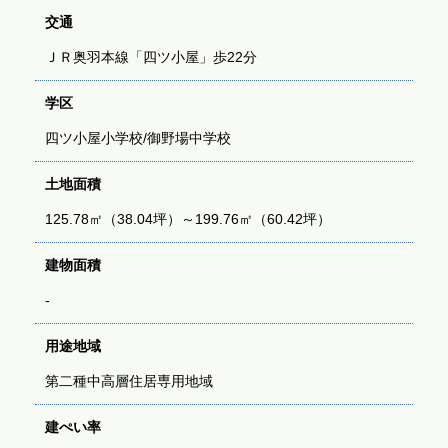
交通
ＪＲ奥羽本線「四ツ小屋」歩22分
学区
四ツ小屋小学校/御野場中学校
土地面積
125.78㎡（38.04坪）～199.76㎡（60.42坪）
建物面積
-
用途地域
第二種中高層住居専用地域
建ぺい率