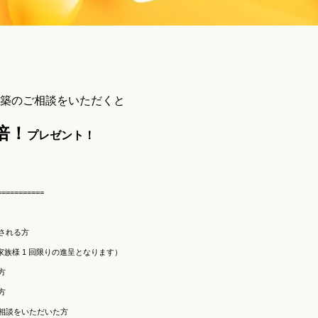
築のご相談をいただくと
倍！
プレゼント！
===========
される方
族様 1 回限りの進呈となります）
方
方
相談をいただいた方