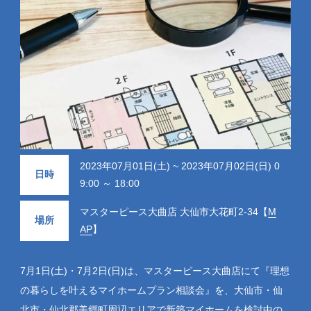
2023年07月01日(土) ~ 2023年07月02日(日) 0
日時
9:00 ～ 18:00
マスターピース大曲店 大仙市大花町2-34【
M
場所
AP
】
7月1日(土)・7月2日(日)は、マスターピース大曲店にて『理想
の暮らしを叶えるマイホームプラン相談会』を、大仙市・仙
北市・仙北郡美郷町周辺エリアで新築マイホームを検討中の