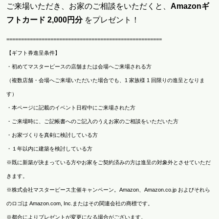
ご来場いただき、お家のご相談をいただくと、
Amazonギ
フトカード 2,000円分
をプレゼント！
=====================================================
【ギフト券進呈条件】
・初めてマスターピースの店舗または会場へご来場される方
（複数店舗・会場へご来場いただいた場合でも、1 家族様 1 回限りの進呈となりま
す）
・本ページに記載のイベント日程中にご来場された方
・ご来場時に、ご記帳書へのご記入のうえお家のご相談をいただいた方
・お家づくりを真剣に検討している方
・１年以内に建築を検討している方
※既に新築が決まっている方やお家をご契約済みの方は進呈の対象外とさせていただ
きます。
※株式会社マスターピース主催キャンペーン。Amazon、Amazon.co.jp およびそれら
のロゴは Amazon.com, Inc.またはその関連会社の商標です。
※都合によりプレゼントが変更になる場合がございます。