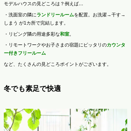
モデルハウスの見どころは？例えば…
・洗面室の隣に
ランドリールーム
を配置。お洗濯→干す→
しまう が1カ所で完結します。
・リビング隣の用途多彩な
和室
。
・リモートワークやお子さまの宿題にピッタリの
カウンタ
ー付きフリールーム
など、たくさんの見どころポイントがございます。
冬でも素足で快適