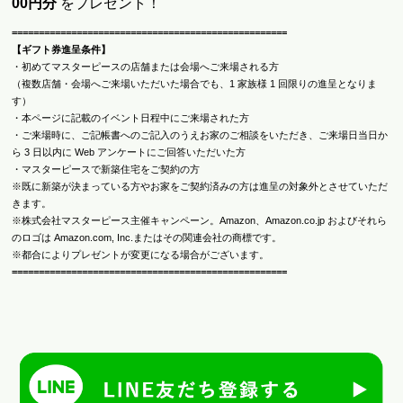
00円分
をプレゼント！
====================================
=====
=====
=====
【ギフト券進呈条件】
・初めてマスターピースの店舗または会場へご来場される方
（複数店舗・会場へご来場いただいた場合でも、1 家族様 1 回限りの進呈となりま
す）
・本ページに記載のイベント日程中にご来場された方
・ご来場時に、ご記帳書へのご記入のうえお家のご相談をいただき、ご来場日当日か
ら 3 日以内に Web アンケートにご回答いただいた方
・マスターピースで新築住宅をご契約の方
※既に新築が決まっている方やお家をご契約済みの方は進呈の対象外とさせていただ
きます。
※株式会社マスターピース主催キャンペーン。Amazon、Amazon.co.jp およびそれら
のロゴは Amazon.com, Inc.またはその関連会社の商標です。
※都合によりプレゼントが変更になる場合がございます。
====================================
=====
=====
=====