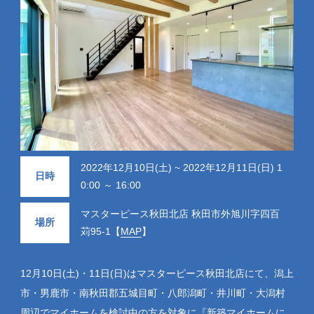
2022年12月10日(土) ~ 2022年12月11日(日) 1
日時
0:00 ～ 16:00
マスターピース秋田北店 秋田市外旭川字四百
場所
苅95-1【
MAP
】
12月10日(土)・11日(日)はマスターピース秋田北店にて、潟上
市・男鹿市・南秋田郡五城目町・八郎潟町・井川町・大潟村
周辺でマイホームを検討中の方を対象に『新築マイホームに