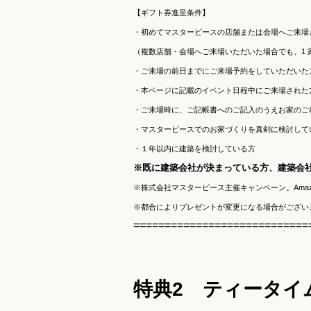
【ギフト券進呈条件】
・初めてマスターピースの店舗または会場へご来場
（複数店舗・会場へご来場いただいた場合でも、1 家
・ご来場の前日までにご来場予約をしていただいた
・本ページに記載のイベント日程中にご来場された
・ご来場時に、ご記帳書へのご記入のうえお家のご
・マスターピースでのお家づくりを真剣に検討して
・１年以内に建築を検討している方
※既に建築会社が決まっている方、建築会
※株式会社マスターピース主催キャンペーン。Amazon、A
※都合によりプレゼントが変更になる場合がござい
============================
特典2
ティータイ