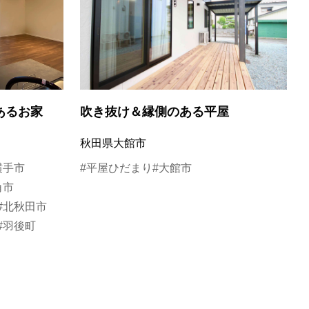
あるお家
吹き抜け＆縁側のある平屋
秋田県大館市
横手市
#平屋ひだまり
#大館市
角市
#北秋田市
#羽後町