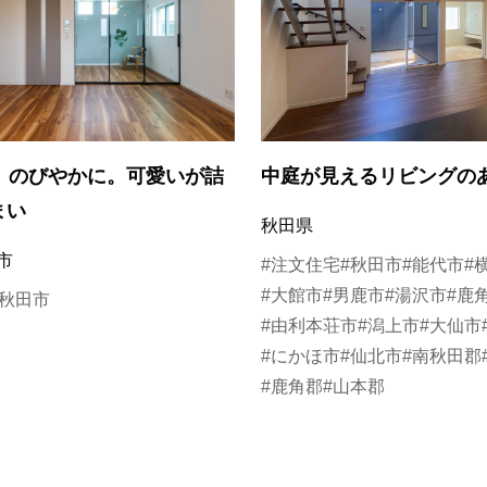
も、のびやかに。可愛いが詰
中庭が見えるリビングの
まい
秋田県
市
#注文住宅
#秋田市
#能代市
#
#大館市
#男鹿市
#湯沢市
#鹿
#秋田市
#由利本荘市
#潟上市
#大仙市
#にかほ市
#仙北市
#南秋田郡
#鹿角郡
#山本郡