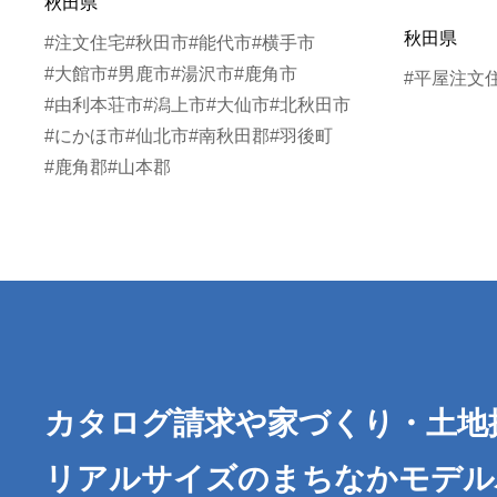
秋田県
秋田県
#注文住宅
#秋田市
#能代市
#横手市
#大館市
#男鹿市
#湯沢市
#鹿角市
#平屋注文
#由利本荘市
#潟上市
#大仙市
#北秋田市
#にかほ市
#仙北市
#南秋田郡
#羽後町
#鹿角郡
#山本郡
カタログ請求や家づくり・土地
リアルサイズのまちなかモデル