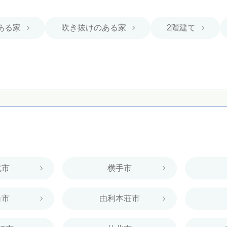
ある家
吹き抜けのある家
2階建て
代市
横手市
角市
由利本荘市