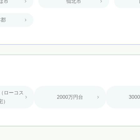
ほ市
仙北市
本郡
台（ローコス
2000万円台
300
宅）