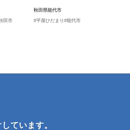
秋田県能代市
秋田市
#平屋ひだまり
#能代市
けしています。