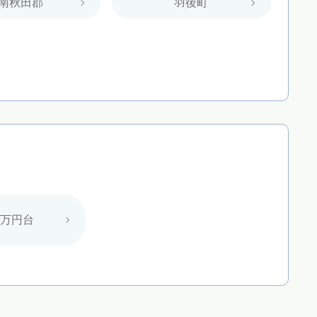
南秋田郡
羽後町
0万円台